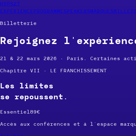
HYPS27
EXPÉRIENCE
PROGRAMME
SPEAKERS
MARQUES
BILLET
Billetterie
Rejoignez l'expérienc
21 & 22 mars 2026 · Paris. Certaines act
Chapitre VII · LE FRANCHISSEMENT
Les limites
se repoussent.
Essentiel
89€
Accès aux conférences et à l'espace marq
Acheter