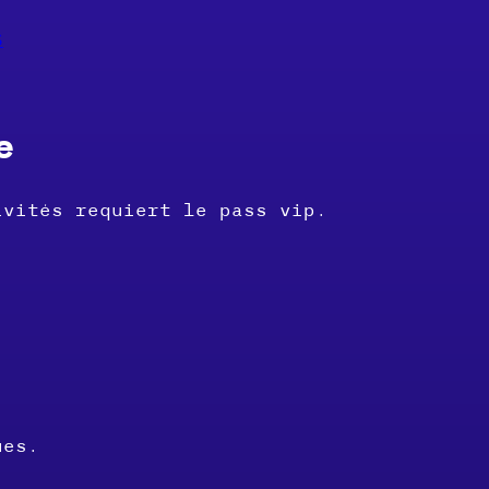
S
e
ivités requiert le pass vip.
ues.